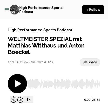
High Performance Sports
+ Follow
Podcast
High Performance Sports Podcast
WELTMEISTER SPEZIAL mit
Matthias Witthaus und Anton
Boeckel
Share
April 04, 2025
•
Paul Smith & HPSI
Use Left/Right to seek, Home/End to jump to st
0:00
|
25:58